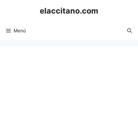
Saltar
elaccitano.com
al
contenido
Menú