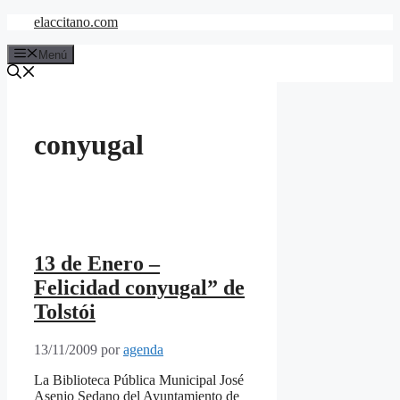
Saltar
elaccitano.com
al
contenido
Menú
conyugal
13 de Enero –
Felicidad conyugal” de
Tolstói
13/11/2009
por
agenda
La Biblioteca Pública Municipal José
Asenjo Sedano del Ayuntamiento de