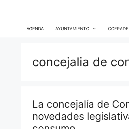
Saltar
al
contenido
AGENDA
AYUNTAMIENTO
COFRADE
concejalia de c
La concejalía de Co
novedades legislati
consumo