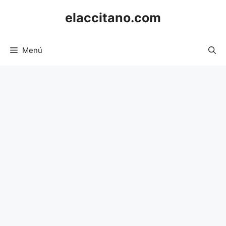
Saltar
elaccitano.com
al
contenido
Menú