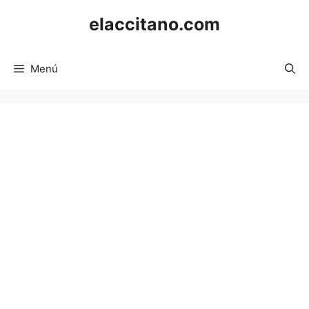
Saltar
elaccitano.com
al
contenido
Menú