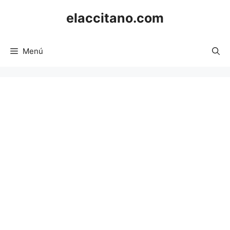
Saltar
elaccitano.com
al
contenido
Menú