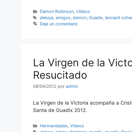
Categorías
Damon Robinson
,
Videos
Etiquetas
aleluya
,
amigos
,
damon
,
Guadix
,
leonard cohe
Deja un comentario
La Virgen de la Vict
Resucitado
08/04/2012
por
admin
La Virgen de la Victoria acompaña a Cris
Santa de Guadix 2012.
Categorías
Hermandades
,
Videos
Etiquetas
aleluya
,
cristo
,
domingo
,
guadix
,
muerte
,
Proc