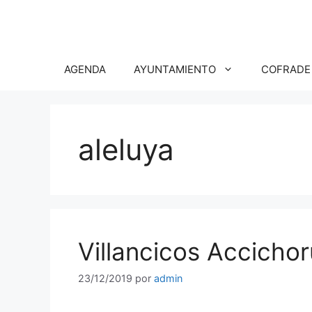
Saltar
al
contenido
AGENDA
AYUNTAMIENTO
COFRADE
aleluya
Villancicos Accicho
23/12/2019
por
admin