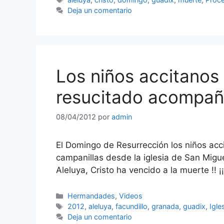
Deja un comentario
Los niños accitanos
resucitado acompaña
08/04/2012
por
admin
El Domingo de Resurrección los niños acc
campanillas desde la iglesia de San Miguel
Aleluya, Cristo ha vencido a la muerte !! ¡
Categorías
Hermandades
,
Videos
Etiquetas
2012
,
aleluya
,
facundillo
,
granada
,
guadix
,
Igle
Deja un comentario