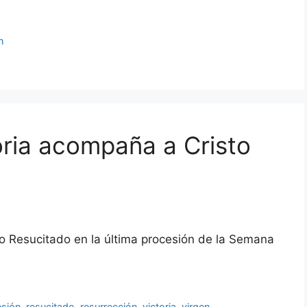
n
oria acompaña a Cristo
to Resucitado en la última procesión de la Semana
esión
,
resucitado
,
resurrección
,
victoria
,
virgen