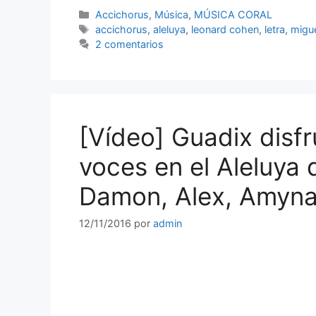
Categorías
Accichorus
,
Música
,
MÚSICA CORAL
Etiquetas
accichorus
,
aleluya
,
leonard cohen
,
letra
,
migu
2 comentarios
[Vídeo] Guadix disfr
voces en el Aleluya
Damon, Alex, Amynat
12/11/2016
por
admin