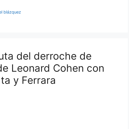
el blázquez
uta del derroche de
 de Leonard Cohen con
a y Ferrara