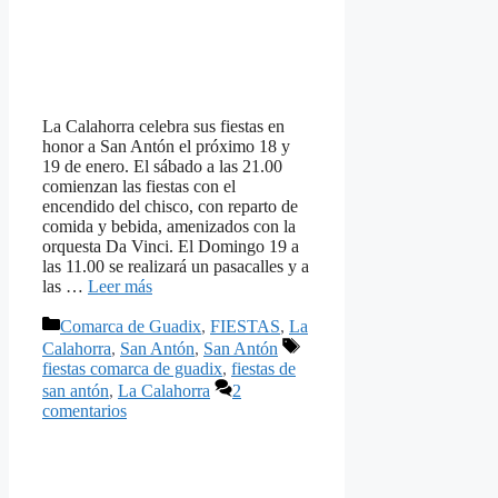
La Calahorra celebra sus fiestas en
honor a San Antón el próximo 18 y
19 de enero. El sábado a las 21.00
comienzan las fiestas con el
encendido del chisco, con reparto de
comida y bebida, amenizados con la
orquesta Da Vinci. El Domingo 19 a
las 11.00 se realizará un pasacalles y a
las …
Leer más
Categorías
Comarca de Guadix
,
FIESTAS
,
La
Etiquetas
Calahorra
,
San Antón
,
San Antón
fiestas comarca de guadix
,
fiestas de
san antón
,
La Calahorra
2
comentarios