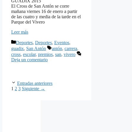
GUADIX 2015
El Cross de San Antón se corre
mañana viernes 16 de enero a partir
de las cuatro y media de la tarde en el
Parque del Vivero
Leer más
Categorías
Deportes
,
Deportes
,
Eventos
,
Etiquetas
guadix
,
San Antón
antón
,
carrera
,
cross
,
escolar
,
premios
,
san
,
vivero
Deja un comentario
Entradas anteriores
Página
Página
Página
1
2
3
Siguiente
→