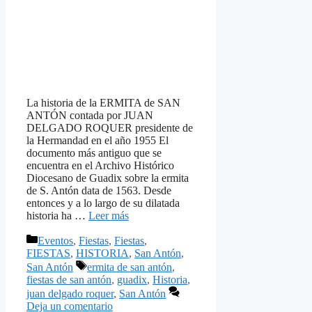
La historia de la ERMITA de SAN
ANTÓN contada por JUAN
DELGADO ROQUER presidente de
la Hermandad en el año 1955 El
documento más antiguo que se
encuentra en el Archivo Histórico
Diocesano de Guadix sobre la ermita
de S. Antón data de 1563. Desde
entonces y a lo largo de su dilatada
historia ha …
Leer más
Categorías
Eventos
,
Fiestas
,
Fiestas
,
FIESTAS
,
HISTORIA
,
San Antón
,
Etiquetas
San Antón
ermita de san antón
,
fiestas de san antón
,
guadix
,
Historia
,
juan delgado roquer
,
San Antón
Deja un comentario