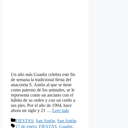
Un año más Guadix celebra este fin
de semana la tradicional fiesta del
anacoreta S. Antón al que se tiene
como patrono de los animales, se le
representa como un anciano con el
hábito de su orden y con un cerdo a
sus pies. Por el año de 1904, hace
ahora un siglo y 21 …
Leer más
Categorías
FIESTAS
,
San Antón
,
San Antón
Etiquetas
17 de enero
,
FIESTAS
,
Guadix
,