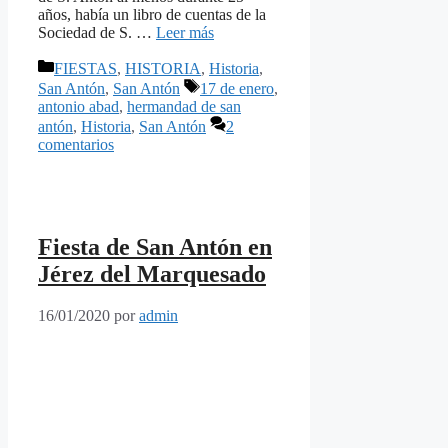
años, había un libro de cuentas de la
Sociedad de S. …
Leer más
Categorías
FIESTAS
,
HISTORIA
,
Historia
,
Etiquetas
San Antón
,
San Antón
17 de enero
,
antonio abad
,
hermandad de san
antón
,
Historia
,
San Antón
2
comentarios
Fiesta de San Antón en
Jérez del Marquesado
16/01/2020
por
admin