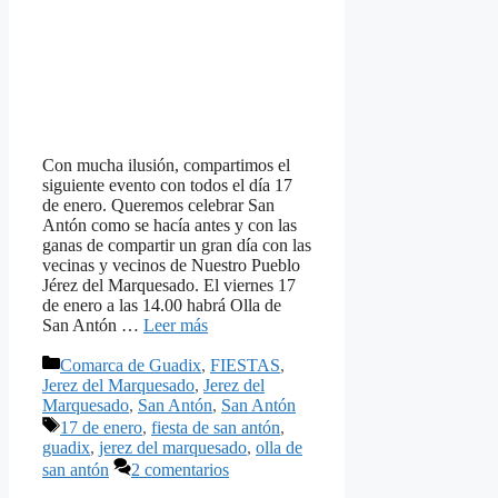
Con mucha ilusión, compartimos el
siguiente evento con todos el día 17
de enero. Queremos celebrar San
Antón como se hacía antes y con las
ganas de compartir un gran día con las
vecinas y vecinos de Nuestro Pueblo
Jérez del Marquesado. El viernes 17
de enero a las 14.00 habrá Olla de
San Antón …
Leer más
Categorías
Comarca de Guadix
,
FIESTAS
,
Jerez del Marquesado
,
Jerez del
Marquesado
,
San Antón
,
San Antón
Etiquetas
17 de enero
,
fiesta de san antón
,
guadix
,
jerez del marquesado
,
olla de
san antón
2 comentarios