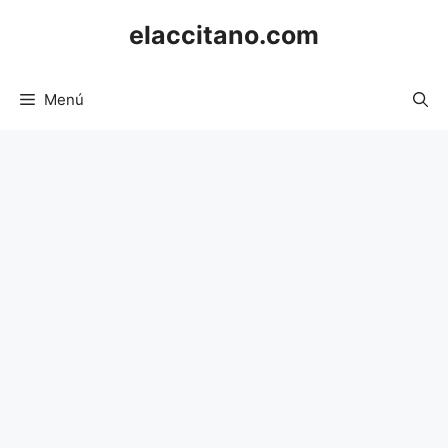
Saltar
elaccitano.com
al
contenido
Menú