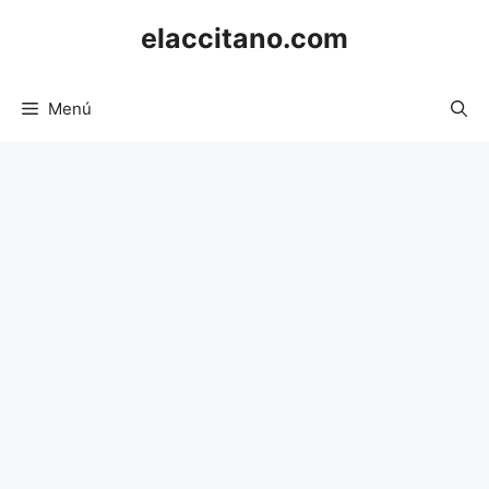
Saltar
elaccitano.com
al
contenido
Menú