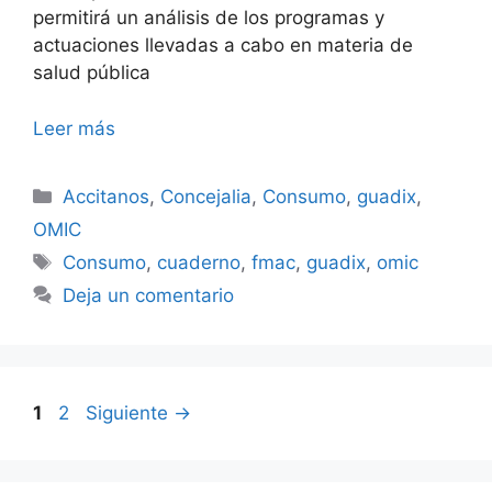
permitirá un análisis de los programas y
actuaciones llevadas a cabo en materia de
salud pública
Leer más
Categorías
Accitanos
,
Concejalia
,
Consumo
,
guadix
,
OMIC
Etiquetas
Consumo
,
cuaderno
,
fmac
,
guadix
,
omic
Deja un comentario
Página
Página
1
2
Siguiente
→