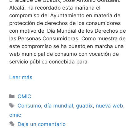
El alcalde de Guadix, José Antonio González
Alcalá, ha recordado esta mañana el
compromiso del Ayuntamiento en materia de
protección de derechos de los consumidores
con motivo del Día Mundial de los Derechos de
las Personas Consumidoras. Como muestra de
este compromiso se ha puesto en marcha una
web municipal de consumo con vocación de
servicio público concebida para
Leer más
Categorías
OMIC
Etiquetas
Consumo
,
día mundial
,
guadix
,
nueva web
,
omic
Deja un comentario