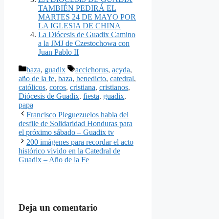
TAMBIÉN PEDIRÁ EL
MARTES 24 DE MAYO POR
LA IGLESIA DE CHINA
La Diócesis de Guadix Camino
a la JMJ de Czestochowa con
Juan Pablo II
Categorías
Etiquetas
baza
,
guadix
accichorus
,
acyda
,
año de la fe
,
baza
,
benedicto
,
catedral
,
católicos
,
coros
,
cristiana
,
cristianos
,
Diócesis de Guadix
,
fiesta
,
guadix
,
papa
Francisco Pleguezuelos habla del
desfile de Solidaridad Honduras para
el próximo sábado – Guadix tv
200 imágenes para recordar el acto
histórico vivido en la Catedral de
Guadix – Año de la Fe
Deja un comentario