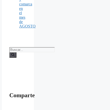
comarca
en
el
mes
de
AGOSTO
Buscar:
Comparte