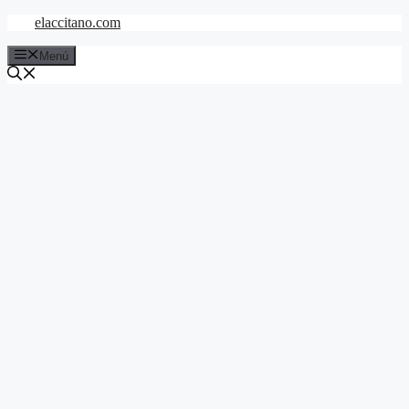
Saltar
elaccitano.com
al
contenido
Menú