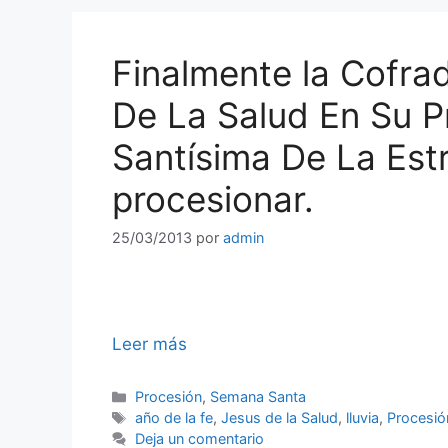
Finalmente la Cofra
De La Salud En Su P
Santísima De La Estr
procesionar.
25/03/2013
por
admin
Leer más
Categorías
Procesión
,
Semana Santa
Etiquetas
año de la fe
,
Jesus de la Salud
,
lluvia
,
Procesió
Deja un comentario