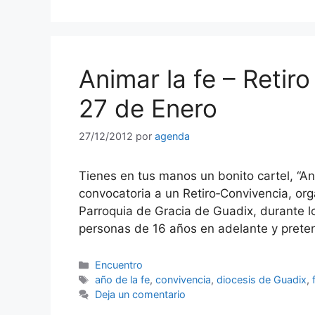
Animar la fe – Retiro
27 de Enero
27/12/2012
por
agenda
Tienes en tus manos un bonito cartel, “
convocatoria a un Retiro‐Convivencia, org
Parroquia de Gracia de Guadix, durante l
personas de 16 años en adelante y prete
Categorías
Encuentro
Etiquetas
año de la fe
,
convivencia
,
diocesis de Guadix
,
Deja un comentario