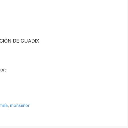
ACIÓN DE GUADIX
or:
ilía
,
monseñor