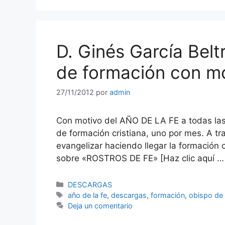
D. Ginés García Belt
de formación con mo
27/11/2012
por
admin
Con motivo del AÑO DE LA FE a todas las 
de formación cristiana, uno por mes. A trav
evangelizar haciendo llegar la formación 
sobre «ROSTROS DE FE» [Haz clic aquí 
Categorías
DESCARGAS
Etiquetas
año de la fe
,
descargas
,
formación
,
obispo de
Deja un comentario