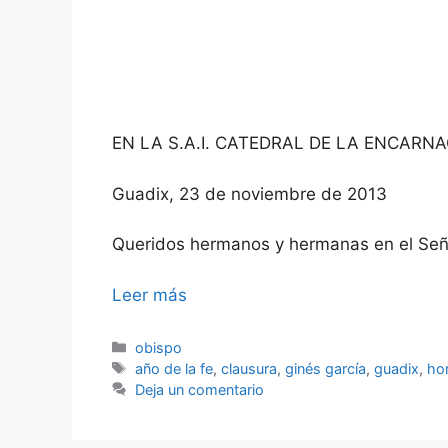
EN LA S.A.I. CATEDRAL DE LA ENCARN
Guadix, 23 de noviembre de 2013
Queridos hermanos y hermanas en el Señ
Leer más
Categorías
obispo
Etiquetas
año de la fe
,
clausura
,
ginés garcía
,
guadix
,
hom
Deja un comentario