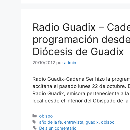
Radio Guadix – Cade
programación desde 
Diócesis de Guadix
29/10/2012
por
admin
Radio Guadix-Cadena Ser hizo la program
accitana el pasado lunes 22 de octubre. D
Radio Guadix, emisora perteneciente a la
local desde el interior del Obispado de la
Categorías
obispo
Etiquetas
año de la fe
,
entrevista
,
guadix
,
obispo
Deja un comentario