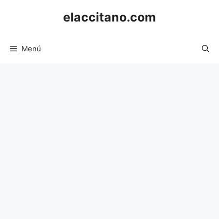
Saltar
elaccitano.com
al
contenido
Menú