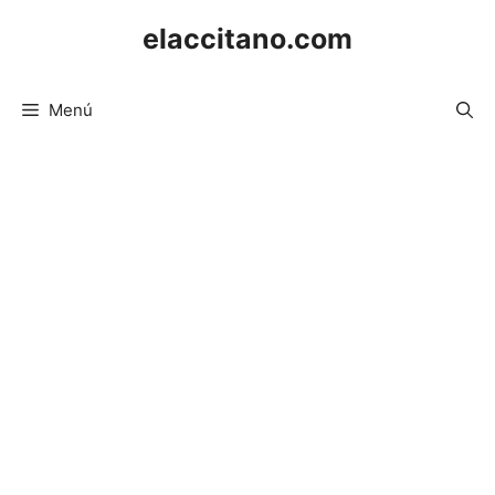
Saltar
elaccitano.com
al
contenido
Menú