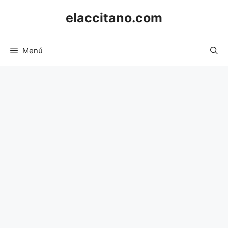
Saltar
elaccitano.com
al
contenido
Menú