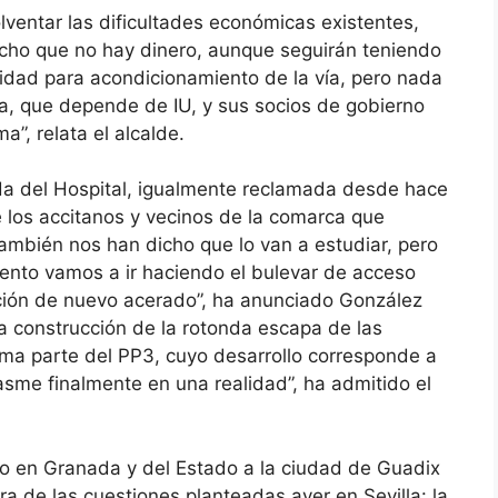
lventar las dificultades económicas existentes,
icho que no hay dinero, aunque seguirán teniendo
lidad para acondicionamiento de la vía, pero nada
ría, que depende de IU, y sus socios de gobierno
a”, relata el alcalde.
nda del Hospital, igualmente reclamada desde hace
e los accitanos y vecinos de la comarca que
“También nos han dicho que lo van a estudiar, pero
nto vamos a ir haciendo el bulevar de acceso
ción de nuevo acerado”, ha anunciado González
 construcción de la rotonda escapa de las
ma parte del PP3, cuyo desarrollo corresponde a
sme finalmente en una realidad”, ha admitido el
no en Granada y del Estado a la ciudad de Guadix
a de las cuestiones planteadas ayer en Sevilla: la