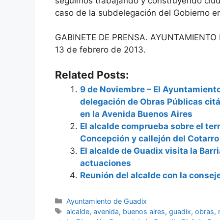
seguimos trabajando y construyendo ciud
caso de la subdelegación del Gobierno en
GABINETE DE PRENSA. AYUNTAMIENTO 
13 de febrero de 2013.
Related Posts:
9 de Noviembre – El Ayuntamiento 
delegación de Obras Públicas cit
en la Avenida Buenos Aires
El alcalde comprueba sobre el terr
Concepción y callejón del Cotarro
El alcalde de Guadix visita la Bar
actuaciones
Reunión del alcalde con la conseje
Categorías
Ayuntamiento de Guadix
Etiquetas
alcalde
,
avenida
,
buenos aires
,
guadix
,
obras
,