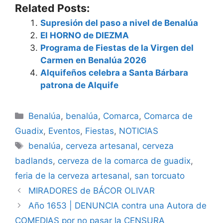
Related Posts:
Supresión del paso a nivel de Benalúa
El HORNO de DIEZMA
Programa de Fiestas de la Virgen del
Carmen en Benalúa 2026
Alquifeños celebra a Santa Bárbara
patrona de Alquife
Categorías
Benalúa
,
benalúa
,
Comarca
,
Comarca de
Guadix
,
Eventos
,
Fiestas
,
NOTICIAS
Etiquetas
benalúa
,
cerveza artesanal
,
cerveza
badlands
,
cerveza de la comarca de guadix
,
feria de la cerveza artesanal
,
san torcuato
MIRADORES de BÁCOR OLIVAR
Año 1653 | DENUNCIA contra una Autora de
COMEDIAS por no pasar la CENSURA