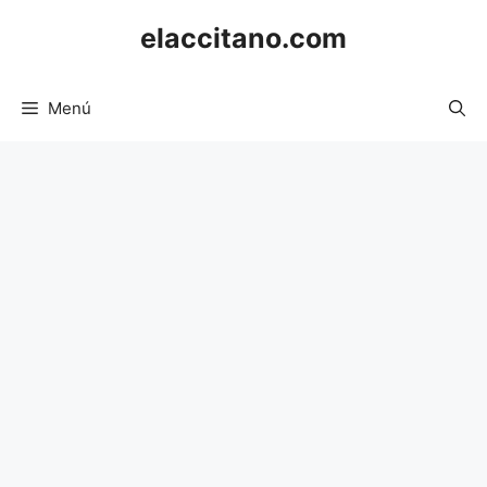
Saltar
elaccitano.com
al
contenido
Menú