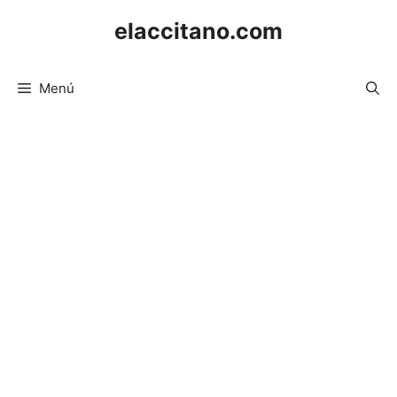
Saltar
elaccitano.com
al
contenido
Menú