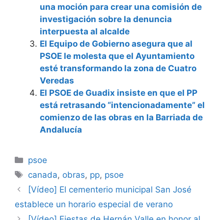
una moción para crear una comisión de
investigación sobre la denuncia
interpuesta al alcalde
El Equipo de Gobierno asegura que al
PSOE le molesta que el Ayuntamiento
esté transformando la zona de Cuatro
Veredas
El PSOE de Guadix insiste en que el PP
está retrasando “intencionadamente” el
comienzo de las obras en la Barriada de
Andalucía
Categorías
psoe
Etiquetas
canada
,
obras
,
pp
,
psoe
[Vídeo] El cementerio municipal San José
establece un horario especial de verano
[Vídeo] Fiestas de Hernán Valle en honor al