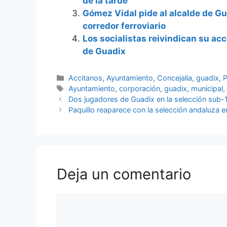
de la tarde
Gómez Vidal pide al alcalde de Gua
corredor ferroviario
Los socialistas reivindican su ac
de Guadix
Categorías
Accitanos
,
Ayuntamiento
,
Concejalia
,
guadix
,
P
Etiquetas
Ayuntamiento
,
corporación
,
guadix
,
municipal
Dos jugadores de Guadix en la selección sub-
Paquillo reaparece con la selección andaluza 
Deja un comentario
Comentario