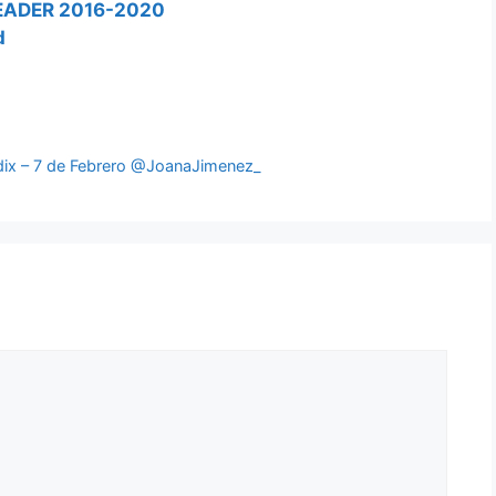
l LEADER 2016-2020
d
adix – 7 de Febrero @JoanaJimenez_