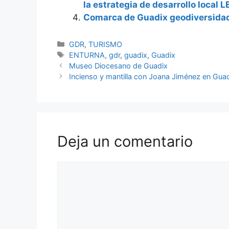
la estrategia de desarrollo loca
Comarca de Guadix geodiversida
Categorías
GDR
,
TURISMO
Etiquetas
ENTURNA
,
gdr
,
guadix
,
Guadix
Museo Diocesano de Guadix
Incienso y mantilla con Joana Jiménez en Gu
Deja un comentario
Comentario