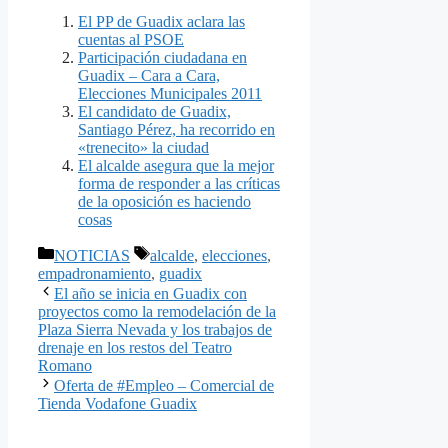
El PP de Guadix aclara las
cuentas al PSOE
Participación ciudadana en
Guadix – Cara a Cara,
Elecciones Municipales 2011
El candidato de Guadix,
Santiago Pérez, ha recorrido en
«trenecito» la ciudad
El alcalde asegura que la mejor
forma de responder a las críticas
de la oposición es haciendo
cosas
Categorías
Etiquetas
NOTICIAS
alcalde
,
elecciones
,
empadronamiento
,
guadix
El año se inicia en Guadix con
proyectos como la remodelación de la
Plaza Sierra Nevada y los trabajos de
drenaje en los restos del Teatro
Romano
Oferta de #Empleo – Comercial de
Tienda Vodafone Guadix