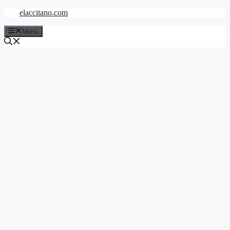
Saltar
elaccitano.com
al
contenido
Menú