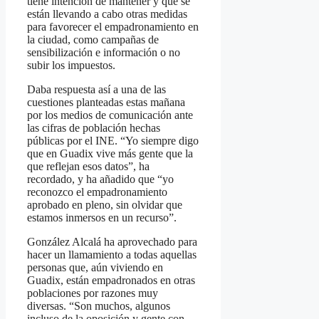
tiene
intención de mantener y que se
están llevando a cabo otras medidas
para favorecer el empadronamiento en
la ciudad, como campañas de
sensibilización e información o no
subir los impuestos.
Daba respuesta así a una de las
cuestiones planteadas estas mañana
por los medios de comunicación ante
las cifras de población hechas
públicas por el INE. “Yo siempre digo
que en Guadix vive más gente que la
que reflejan esos datos”, ha
recordado, y ha añadido que “yo
reconozco el empadronamiento
aprobado en pleno, sin olvidar que
estamos inmersos en un recurso”.
González Alcalá ha aprovechado para
hacer un llamamiento a todas aquellas
personas que, aún viviendo en
Guadix, están empadronados en otras
poblaciones por razones muy
diversas. “Son muchos, algunos
incluso de la oposición y gente con