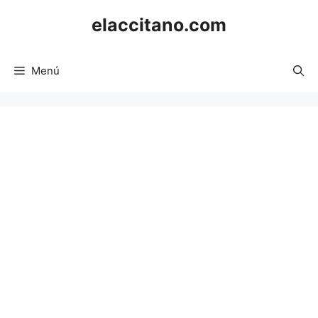
Saltar
elaccitano.com
al
contenido
Menú