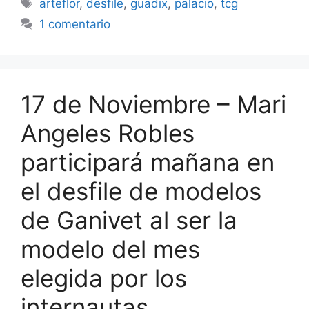
Etiquetas
arteflor
,
desfile
,
guadix
,
palacio
,
tcg
1 comentario
17 de Noviembre – Mari
Angeles Robles
participará mañana en
el desfile de modelos
de Ganivet al ser la
modelo del mes
elegida por los
internautas.