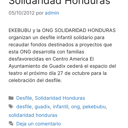
Solidaridad Honduras
05/10/2012
por
admin
EKEBUBU y la ONG SOLIDARIDAD HONDURAS
organizan un desfile infantil solidario para
recaudar fondos destinados a proyectos que
esta ONG desarrolla con familias
desfavorecidas en Centro America El
Ayuntamiento de Guadix cederá el espacio del
teatro el próximo día 27 de octubre para la
celebración del desfile.
Categorías
Desfile
,
Solidaridad Honduras
Etiquetas
desfile
,
guadix
,
infantil
,
ong
,
pekebubu
,
solidaridad honduras
Deja un comentario