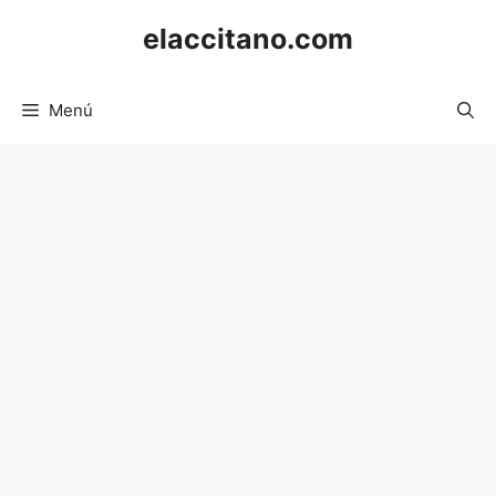
Saltar
elaccitano.com
al
contenido
Menú