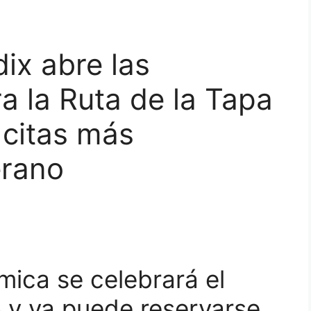
ix abre las
a la Ruta de la Tapa
 citas más
erano
mica se celebrará el
 y ya puede reservarse