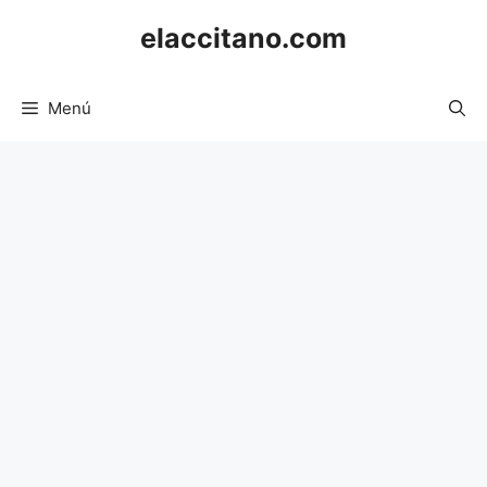
Saltar
elaccitano.com
al
contenido
Menú