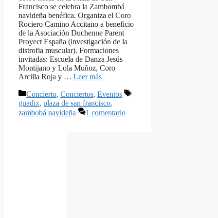
Francisco se celebra la Zambombá
navideña benéfica. Organiza el Coro
Rociero Camino Accitano a beneficio
de la Asociación Duchenne Parent
Proyect España (investigación de la
distrofia muscular). Formaciones
invitadas: Escuela de Danza Jesús
Montijano y Lola Muñoz, Coro
Arcilla Roja y …
Leer más
Categorías
Etiquetas
Concierto
,
Conciertos
,
Eventos
guadix
,
plaza de san francisco
,
zambobá navideña
1 comentario