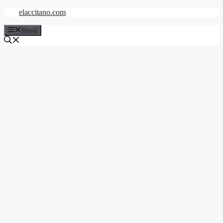
Saltar
elaccitano.com
al
contenido
Menú