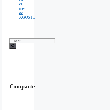
el
mes
de
AGOSTO
Buscar:
Comparte