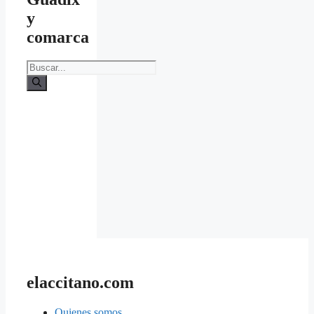
y
comarca
Buscar:
elaccitano.com
Quienes somos