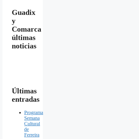
Guadix
y
Comarca
últimas
noticias
Últimas
entradas
Programa
Semana
Cultural
de
Ferreira