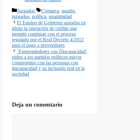
Categorías
Etiquetas
Juzgados
Comarca
,
guadix
,
juzgados
,
política
,
unanimidad
El Equipo de Gobierno aprueba en
pleno la operación de crédito que
permite continuar con el proceso
regulado por el Real Decreto 4/2012
para el pago a proveedores
‘Emprendedores con Discapacidad’
piden a los partidos políticos mayor
compromiso con las personas con
discapacidad y su inclusión real en la
sociedad
Deja un comentario
Comentario