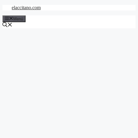
Saltar
elaccitano.com
al
contenido
Menú