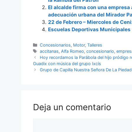
la Rambla del Patrón
El alcalde firma con una empresa 
adecuación urbana del Mirador Pa
22 de Febrero – Miercoles de Cen
Escuelas Deportivas Municipales
Categorías
Concesionarios
,
Motor
,
Talleres
Etiquetas
accitanas
,
Alfa Romeo
,
concesionario
,
empres
Hoy recordamos la Parábola del hijo pródigo r
Guadix con música del grupo Ixcís
Grupo de Capilla Nuestra Señora De La Piedad
Deja un comentario
Comentario