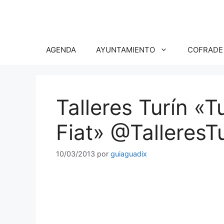
Saltar
al
contenido
AGENDA
AYUNTAMIENTO
COFRADE
Talleres Turín «
Fiat» @TalleresT
10/03/2013
por
guiaguadix