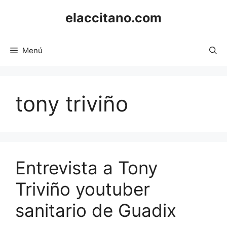
Saltar
elaccitano.com
al
contenido
Menú
tony triviño
Entrevista a Tony
Triviño youtuber
sanitario de Guadix