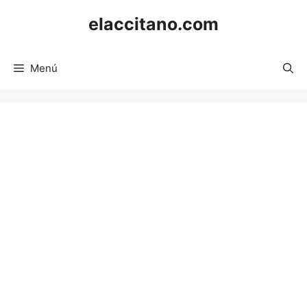
Saltar
elaccitano.com
al
contenido
Menú