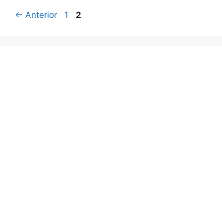
Página
Página
←
Anterior
1
2