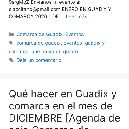
9srgMqZ Envíanos tu evento a:
elaccitano@gmail.com ENERO EN GUADIX Y
COMARCA 2026 1 DE …
Leer más
Categorías
Comarca de Guadix
,
Eventos
Etiquetas
comarca de guadix
,
eventos
,
guadix y
comarca
,
que hacer en guadix
Deja un comentario
Qué hacer en Guadix y
comarca en el mes de
DICIEMBRE [Agenda de