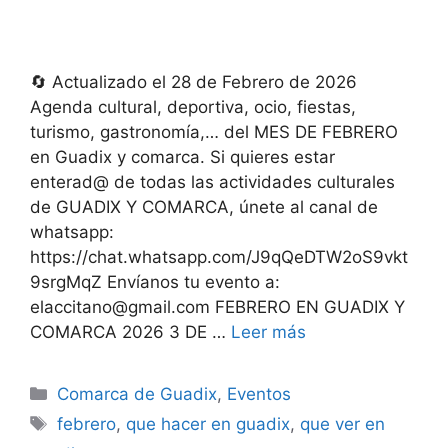
🔄 Actualizado el 28 de Febrero de 2026
Agenda cultural, deportiva, ocio, fiestas,
turismo, gastronomía,… del MES DE FEBRERO
en Guadix y comarca. Si quieres estar
enterad@ de todas las actividades culturales
de GUADIX Y COMARCA, únete al canal de
whatsapp:
https://chat.whatsapp.com/J9qQeDTW2oS9vkt
9srgMqZ Envíanos tu evento a:
elaccitano@gmail.com FEBRERO EN GUADIX Y
COMARCA 2026 3 DE …
Leer más
Categorías
Comarca de Guadix
,
Eventos
Etiquetas
febrero
,
que hacer en guadix
,
que ver en