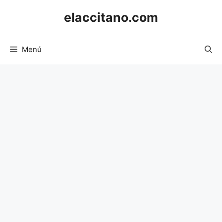
Saltar
elaccitano.com
al
contenido
Menú