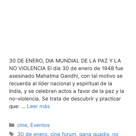
30 DE ENERO, DIA MUNDIAL DE LA PAZ Y LA
NO VIOLENCIA El día 30 de enero de 1948 fue
asesinado Mahatma Gandhi, con tal motivo se
recuerda al líder nacional y espiritual de la
India, y se celebran actos a favor de la paz y la
no-violencia. Se trata de descubrir y practicar
que: …
Leer más
Categorías
cine
,
Eventos
Etiquetas
30 de enero
,
cine forum
,
gana guadix
,
no