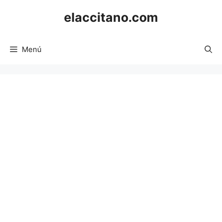
Saltar
elaccitano.com
al
contenido
Menú