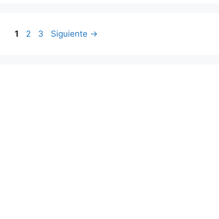
Página
Página
Página
1
2
3
Siguiente
→