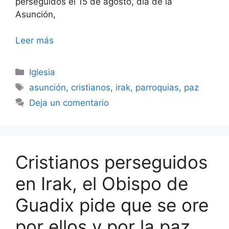
perseguidos el 15 de agosto, día de la
Asunción,
Leer más
Categorías
Iglesia
Etiquetas
asunción
,
cristianos
,
irak
,
parroquias
,
paz
Deja un comentario
Cristianos perseguidos
en Irak, el Obispo de
Guadix pide que se ore
por ellos y por la paz