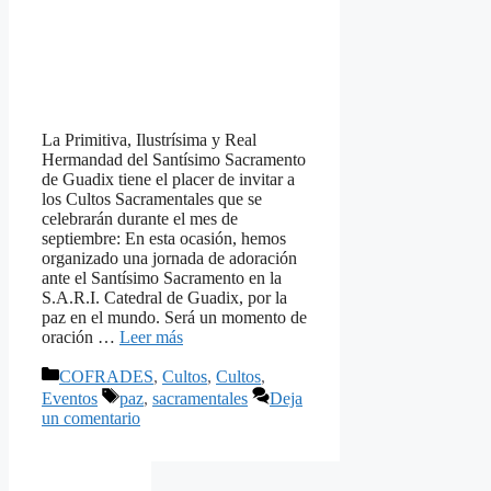
La Primitiva, Ilustrísima y Real
Hermandad del Santísimo Sacramento
de Guadix tiene el placer de invitar a
los Cultos Sacramentales que se
celebrarán durante el mes de
septiembre: En esta ocasión, hemos
organizado una jornada de adoración
ante el Santísimo Sacramento en la
S.A.R.I. Catedral de Guadix, por la
paz en el mundo. Será un momento de
oración …
Leer más
Categorías
COFRADES
,
Cultos
,
Cultos
,
Etiquetas
Eventos
paz
,
sacramentales
Deja
un comentario