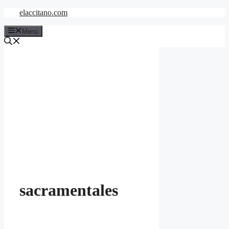
Saltar
elaccitano.com
al
contenido
Menú
sacramentales