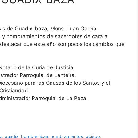
cesis de Guadix-baza, Mons. Juan García-
s y nombramientos de sacerdotes de cara al
destacar que este año son pocos los cambios que
otario de la Curia de Justicia.
rador Parroquial de Lanteira.
iocesano para las Causas de los Santos y el
Cristiandad.
ministrador Parroquial de La Peza.
z
,
guadix
,
hombre
,
juan
,
nombramientos
,
obispo
,