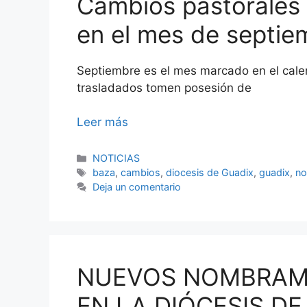
Cambios pastorales 
en el mes de septie
Septiembre es el mes marcado en el cale
trasladados tomen posesión de
Leer más
Categorías
NOTICIAS
Etiquetas
baza
,
cambios
,
diocesis de Guadix
,
guadix
,
no
Deja un comentario
NUEVOS NOMBRAM
EN LA DIÓCESIS D