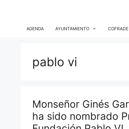
Saltar
al
contenido
AGENDA
AYUNTAMIENTO
COFRADE
pablo vi
Monseñor Ginés Garc
ha sido nombrado Pr
Fundación Pablo VI,