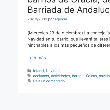
Barriada de Andaluc
28/10/2009
por
agenda
(Miércoles 23 de diciembre) La concejalía
Navidad en tu barrio, que llevará talleres 
hinchables a los más pequeños de diferen
Leer más
Categorías
Infantil
,
Navidad
Etiquetas
accitanos
,
actividades
,
barrios
,
lúdicas
,
navid
Deja un comentario