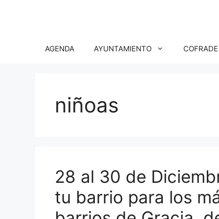
Saltar
al
contenido
AGENDA
AYUNTAMIENTO
COFRADE
niñoas
28 al 30 de Diciembr
tu barrio para los 
barrios de Gracia, de