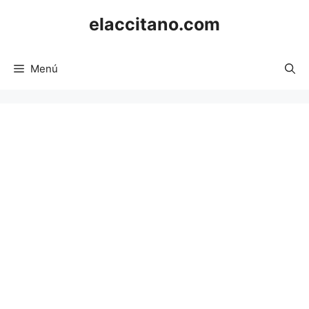
Saltar
elaccitano.com
al
contenido
Menú