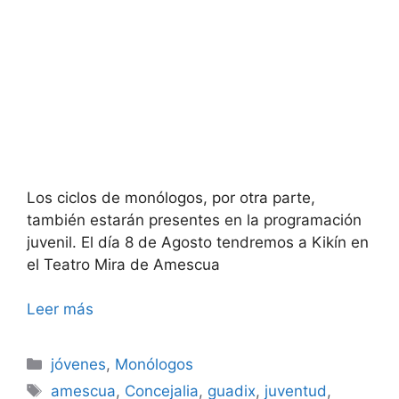
Los ciclos de monólogos, por otra parte,
también estarán presentes en la programación
juvenil. El día 8 de Agosto tendremos a Kikín en
el Teatro Mira de Amescua
Leer más
Categorías
jóvenes
,
Monólogos
Etiquetas
amescua
,
Concejalia
,
guadix
,
juventud
,