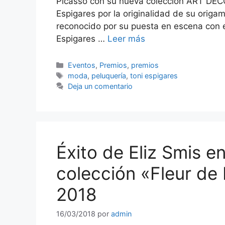
Picasso con su nueva colección ART DECÓ 
Espigares por la originalidad de su origam
reconocido por su puesta en escena con e
Espigares …
Leer más
Categorías
Eventos
,
Premios
,
premios
Etiquetas
moda
,
peluquería
,
toni espigares
Deja un comentario
Éxito de Eliz Smis e
colección «Fleur de 
2018
16/03/2018
por
admin