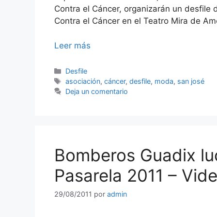
Contra el Cáncer, organizarán un desfile
Contra el Cáncer en el Teatro Mira de A
Leer más
Categorías
Desfile
Etiquetas
asociación
,
cáncer
,
desfile
,
moda
,
san josé
Deja un comentario
Bomberos Guadix luc
Pasarela 2011 – Vid
29/08/2011
por
admin