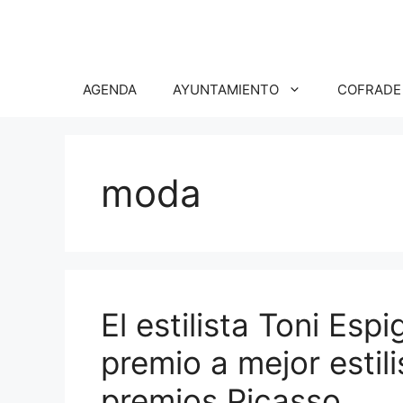
Saltar
al
contenido
AGENDA
AYUNTAMIENTO
COFRADE
moda
El estilista Toni Esp
premio a mejor estil
premios Picasso