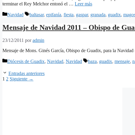
terminar el Rey Melchor entonó el …
Leer más
Categorías
Etiquetas
Navidad
baltasar
,
epifanía
,
fiesta
,
gaspar
,
granada
,
guadix
,
mago
Mensaje de Navidad 2011 – Obispo de Guad
23/12/2011
por
admin
Mensaje de Mons. Ginés García, Obispo de Guadix, para la Navidad
Categorías
Etiquetas
Diócesis de Guadix
,
Navidad
,
Navidad
baza
,
guadix
,
mensaje
,
n
Entradas anteriores
Página
Página
1
2
Siguiente
→