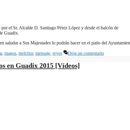
 por el Sr. Alcalde D. Santiago Pérez López y desde el balcón de
 de Guadix.
en saludar a Sus Majestades lo podrán hacer en el patio del Ayuntamien
ar
,
magos
,
melchor
,
mensaje
,
reyes
Deja un comentario
os en Guadix 2015 [Vídeos]