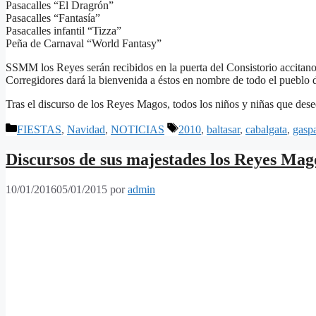
Pasacalles “El Dragrón”
Pasacalles “Fantasía”
Pasacalles infantil “Tizza”
Peña de Carnaval “World Fantasy”
SSMM los Reyes serán recibidos en la puerta del Consistorio accitano
Corregidores dará la bienvenida a éstos en nombre de todo el pueblo
Tras el discurso de los Reyes Magos, todos los niños y niñas que dese
Categorías
Etiquetas
FIESTAS
,
Navidad
,
NOTICIAS
2010
,
baltasar
,
cabalgata
,
gasp
Discursos de sus majestades los Reyes Mag
10/01/2016
05/01/2015
por
admin