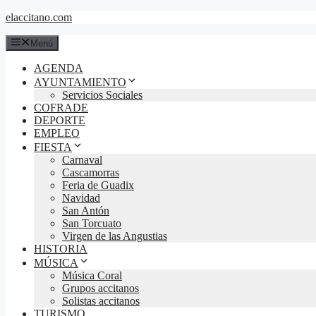
Saltar
elaccitano.com
al
contenido
Menú
AGENDA
AYUNTAMIENTO
Servicios Sociales
COFRADE
DEPORTE
EMPLEO
FIESTA
Carnaval
Cascamorras
Feria de Guadix
Navidad
San Antón
San Torcuato
Virgen de las Angustias
HISTORIA
MÚSICA
Música Coral
Grupos accitanos
Solistas accitanos
TURISMO