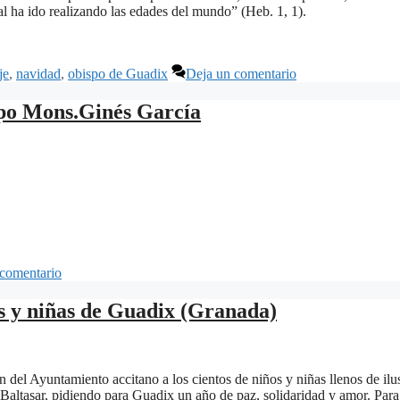
l ha ido realizando las edades del mundo” (Heb. 1, 1).
je
,
navidad
,
obispo de Guadix
Deja un comentario
po Mons.Ginés García
 comentario
os y niñas de Guadix (Granada)
del Ayuntamiento accitano a los cientos de niños y niñas llenos de ilu
Baltasar, pidiendo para Guadix un año de paz, solidaridad y amor. Para