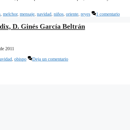
s
,
melchor
,
mensaje
,
navidad
,
niños
,
oriente
,
reyes
1 comentario
ix, D. Ginés García Beltrán
 de 2011
avidad
,
obispo
Deja un comentario