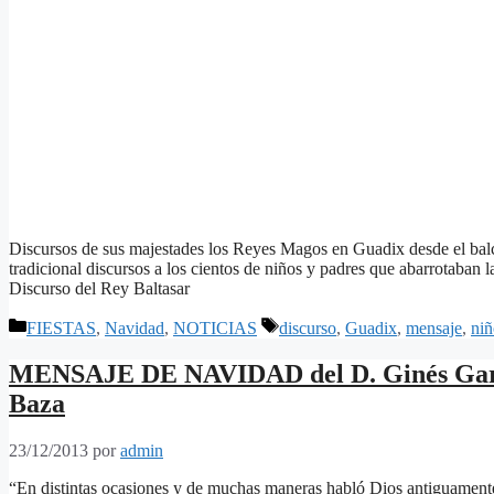
Discursos de sus majestades los Reyes Magos en Guadix desde el bal
tradicional discursos a los cientos de niños y padres que abarrotaba
Discurso del Rey Baltasar
Categorías
Etiquetas
FIESTAS
,
Navidad
,
NOTICIAS
discurso
,
Guadix
,
mensaje
,
niñ
MENSAJE DE NAVIDAD del D. Ginés García
Baza
23/12/2013
por
admin
“En distintas ocasiones y de muchas maneras habló Dios antiguamente a