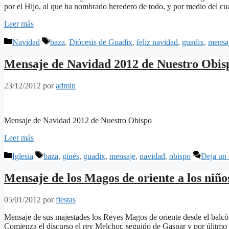
por el Hijo, al que ha nombrado heredero de todo, y por medio del cua
Leer más
Categorías
Etiquetas
Navidad
baza
,
Diócesis de Guadix
,
feliz navidad
,
guadix
,
mensa
Mensaje de Navidad 2012 de Nuestro Obis
23/12/2012
por
admin
Mensaje de Navidad 2012 de Nuestro Obispo
Leer más
Categorías
Etiquetas
Iglesia
baza
,
ginés
,
guadix
,
mensaje
,
navidad
,
obispo
Deja un
Mensaje de los Magos de oriente a los niñ
05/01/2012
por
fiestas
Mensaje de sus majestades los Reyes Magos de oriente desde el balcón 
Comienza el discurso el rey Melchor, seguido de Gaspar y por úlitmo 