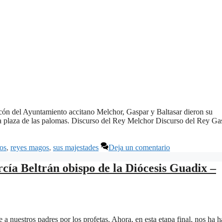
cón del Ayuntamiento accitano Melchor, Gaspar y Baltasar dieron su
n la plaza de las palomas. Discurso del Rey Melchor Discurso del Rey Ga
os
,
reyes magos
,
sus majestades
Deja un comentario
 Beltrán obispo de la Diócesis Guadix –
 nuestros padres por los profetas. Ahora, en esta etapa final, nos ha 