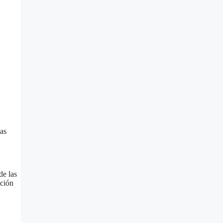
las
de las
ución