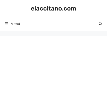
Saltar
elaccitano.com
al
contenido
Menú