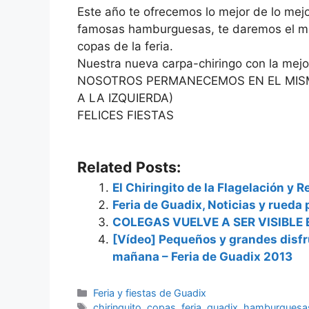
Este año te ofrecemos lo mejor de lo mej
famosas hamburguesas, te daremos el mej
copas de la feria.
Nuestra nueva carpa-chiringo con la mej
NOSOTROS PERMANECEMOS EN EL MISMO
A LA IZQUIERDA)
FELICES FIESTAS
Related Posts:
El Chiringito de la Flagelación y 
Feria de Guadix, Noticias y rued
COLEGAS VUELVE A SER VISIBLE 
[Vídeo] Pequeños y grandes disfru
mañana – Feria de Guadix 2013
Categorías
Feria y fiestas de Guadix
Etiquetas
chiringuito
,
copas
,
feria
,
guadix
,
hamburguesa