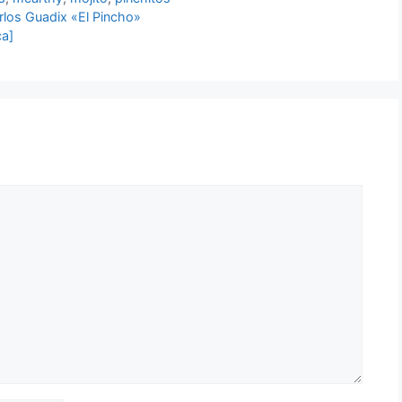
rlos Guadix «El Pincho»
ca]