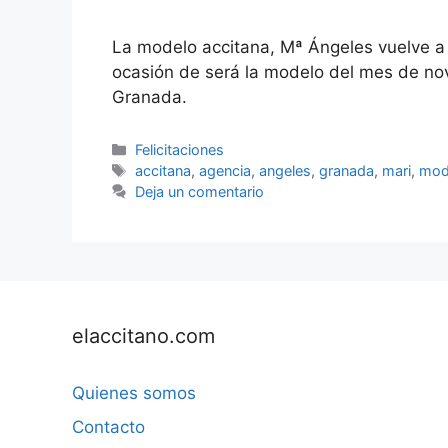
La modelo accitana, Mª Ángeles vuelve a
ocasión de será la modelo del mes de n
Granada.
Categorías
Felicitaciones
Etiquetas
accitana
,
agencia
,
angeles
,
granada
,
mari
,
mod
Deja un comentario
elaccitano.com
Quienes somos
Contacto