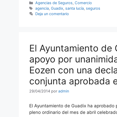
Categorías
Agencias de Seguros
,
Comercio
Etiquetas
agencia
,
Guadix
,
santa lucía
,
seguros
Deja un comentario
El Ayuntamiento de 
apoyo por unanimida
Eozen con una declar
conjunta aprobada 
29/04/2014
por
admin
El Ayuntamiento de Guadix ha aprobado p
pleno ordinario del mes de abril celebra