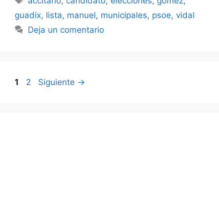
accitano
,
candidato
,
elecciones
,
gómez
,
guadix
,
lista
,
manuel
,
municipales
,
psoe
,
vidal
Deja un comentario
Página
Página
1
2
Siguiente
→