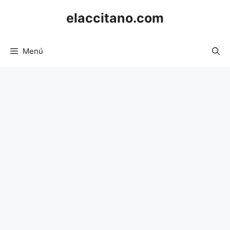
Saltar
elaccitano.com
al
contenido
Menú