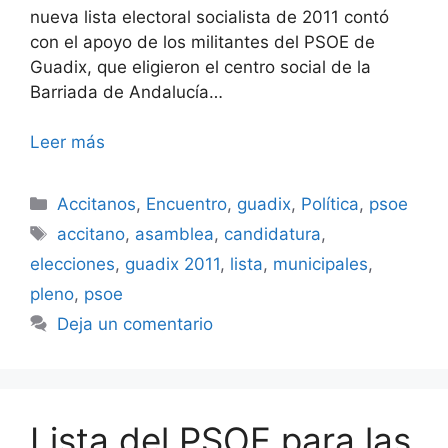
nueva lista electoral socialista de 2011 contó
con el apoyo de los militantes del PSOE de
Guadix, que eligieron el centro social de la
Barriada de Andalucía…
Leer más
Categorías
Accitanos
,
Encuentro
,
guadix
,
Política
,
psoe
Etiquetas
accitano
,
asamblea
,
candidatura
,
elecciones
,
guadix 2011
,
lista
,
municipales
,
pleno
,
psoe
Deja un comentario
Lista del PSOE para las