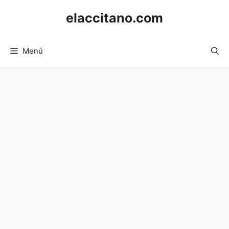
Saltar
elaccitano.com
al
contenido
Menú