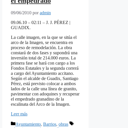
el empedrado
09/06/2010
por
admin
09.06.10 – 02:11 – J. J. PÉREZ |
GUADIX.
La calle imagen, en la que se sitúa el
arco de la Imagen, se encuentra en
proceso de remodelación. La obra
constará de dos fases y supondrá una
inversión total de 214.000 euros. La
primera fase se hará con cargo a los
Fondos Estatales y la segunda correrá
a cargo del Ayuntamiento accitano.
Según el alcalde de Guadix, Santiago
Pérez, está previsto colocar a ambos
lados de la calle una línea de granito,
pavimentar con adoquines y recuperar
el empedrado granadino de la
escalinata del Arco de la Imagen.
Leer más
Categorías
Etiquetas
Ayuntamiento
,
Barrios
,
obras