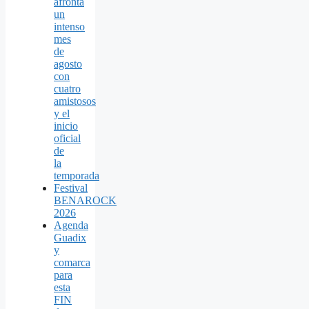
afronta
un
intenso
mes
de
agosto
con
cuatro
amistosos
y el
inicio
oficial
de
la
temporada
Festival
BENAROCK
2026
Agenda
Guadix
y
comarca
para
esta
FIN