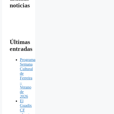
noticias
Últimas
entradas
Programa
Semana
Cultural
de
Ferreira
–
Verano
de
2026
El
Guadix
CF