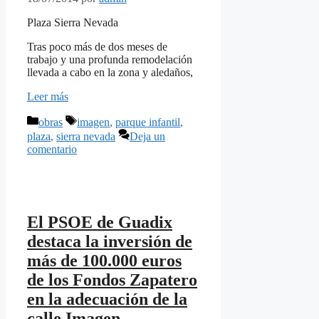
Plaza Sierra Nevada
Tras poco más de dos meses de
trabajo y una profunda remodelación
llevada a cabo en la zona y aledaños,
Leer más
Categorías
Etiquetas
obras
imagen
,
parque infantil
,
plaza
,
sierra nevada
Deja un
comentario
El PSOE de Guadix
destaca la inversión de
más de 100.000 euros
de los Fondos Zapatero
en la adecuación de la
calle Imagen