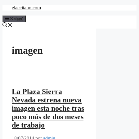
Saltar
elaccitano.com
al
contenido
Menú
imagen
La Plaza Sierra
Nevada estrena nueva
imagen esta noche tras
poco más de dos meses
de trabajo
18/07/2014
por
admin