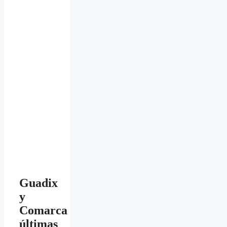
Guadix
y
Comarca
últimas