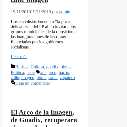
19/11/2010
19/11/2010
por
admin
Los socialistas lamentan “la poca
delicadeza” del PP al no invitar a los
grupos municipales de la oposición a
las inauguraciones de las obras
financiadas por los gobiernos
socialistas.
Leer más
Categorías
Barrios
,
Cultura
,
guadix
,
obras
,
Etiquetas
Política
,
psoe
ana
,
arco
,
barrio
,
calle
,
imagen
,
obras
,
santa
,
zapatero
Deja un comentario
El Arco de la Imagen,
de Guadix, recuperará