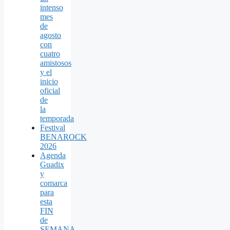
intenso
mes
de
agosto
con
cuatro
amistosos
y el
inicio
oficial
de
la
temporada
Festival
BENAROCK
2026
Agenda
Guadix
y
comarca
para
esta
FIN
de
SEMANA