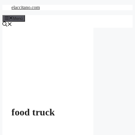
Saltar
elaccitano.com
al
contenido
Menú
food truck