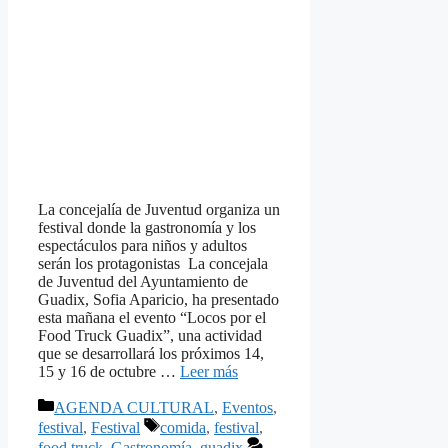
La concejalía de Juventud organiza un
festival donde la gastronomía y los
espectáculos para niños y adultos
serán los protagonistas La concejala
de Juventud del Ayuntamiento de
Guadix, Sofia Aparicio, ha presentado
esta mañana el evento “Locos por el
Food Truck Guadix”, una actividad
que se desarrollará los próximos 14,
15 y 16 de octubre …
Leer más
Categorías
AGENDA CULTURAL
,
Eventos
,
Etiquetas
festival
,
Festival
comida
,
festival
,
food truck
,
Gastronomía
,
guadix