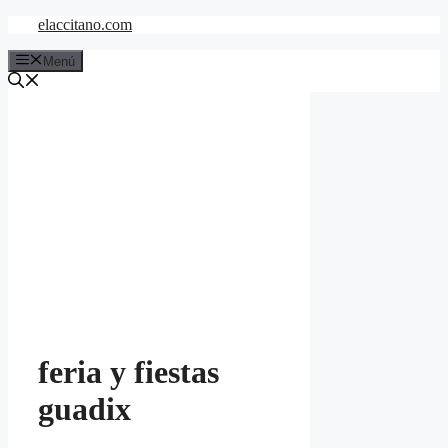
Saltar
elaccitano.com
al
contenido
Menú
feria y fiestas
guadix