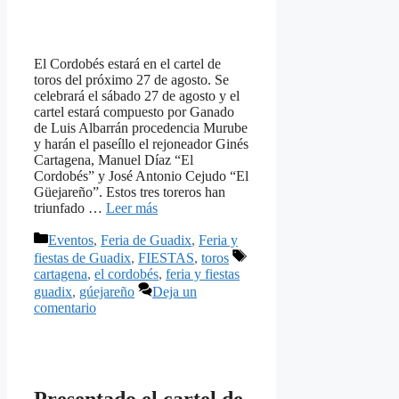
El Cordobés estará en el cartel de
toros del próximo 27 de agosto. Se
celebrará el sábado 27 de agosto y el
cartel estará compuesto por Ganado
de Luis Albarrán procedencia Murube
y harán el paseíllo el rejoneador Ginés
Cartagena, Manuel Díaz “El
Cordobés” y José Antonio Cejudo “El
Güejareño”. Estos tres toreros han
triunfado …
Leer más
Categorías
Eventos
,
Feria de Guadix
,
Feria y
Etiquetas
fiestas de Guadix
,
FIESTAS
,
toros
cartagena
,
el cordobés
,
feria y fiestas
guadix
,
gúejareño
Deja un
comentario
Presentado el cartel de