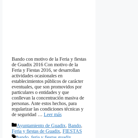
Bando con motivo de la Feria y fiestas
de Guadix 2016 Con motivo de la
Feria y Fiestas 2016, se desarrollan
actividades ocasionales en
establecimientos públicos de carácter
eventuales, que son promovidos por
particulares o entidades y que
conllevan la concentración masiva de
personas. Ante estos hechos, para
regularizar las condiciones técnicas y
de seguridad …
Leer más
Categorías
Ayuntamiento de Guadix
,
Bando
,
Feria y fiestas de Guadix
,
FIESTAS
Etiquetas
bando
,
feria y fiestas guadix
,