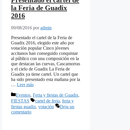
la Feria de Guadix
2016
09/08/2016
por
admin
Presentado el cartel de la Feria de
Guadix 2016, elegido este año por
votación popular Cinco jóvenes
accitanos han conseguido conquistar
al público con una composición en la
que destacan las cuevas, Cascamorras
y el cielo de Guadix La Feria de
Guadix ya tiene cartel. Un cartel que
ha sido presentado esta mañana por la
…
Leer más
Categorías
Eventos
,
Feria y fiestas de Guadix
,
Etiquetas
FIESTAS
cartel de feria
,
feria y
fiestas guadix
,
votación
Deja un
comentario