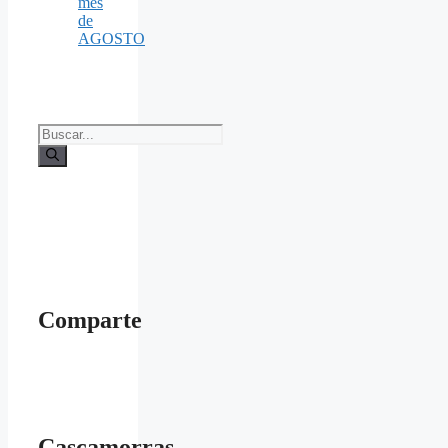
mes
de
AGOSTO
Buscar:
Comparte
Cascamorras