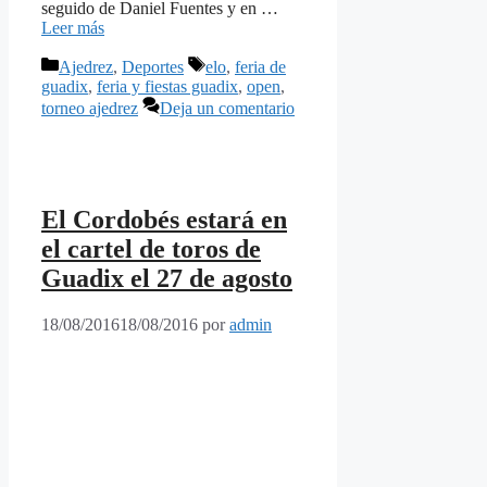
seguido de Daniel Fuentes y en …
Leer más
Categorías
Etiquetas
Ajedrez
,
Deportes
elo
,
feria de
guadix
,
feria y fiestas guadix
,
open
,
torneo ajedrez
Deja un comentario
El Cordobés estará en
el cartel de toros de
Guadix el 27 de agosto
18/08/2016
18/08/2016
por
admin