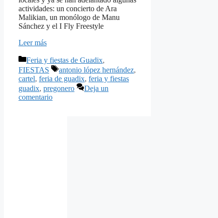
actividades: un concierto de Ara
Malikian, un monólogo de Manu
Sánchez y el I Fly Freestyle
Leer más
Categorías
Feria y fiestas de Guadix
,
Etiquetas
FIESTAS
antonio lópez hernández
,
cartel
,
feria de guadix
,
feria y fiestas
guadix
,
pregonero
Deja un
comentario