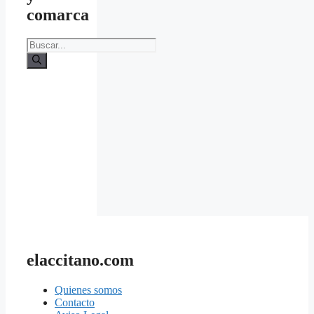
comarca
Buscar:
elaccitano.com
Quienes somos
Contacto