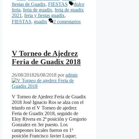
Etiquetas
fiestas de Guadix
,
FIESTAS
dulce
feria
,
feria de guadix
,
feria de guadix
2021
,
feria y fiestas guadix
,
FIESTAS
,
guadix
2 comentarios
V Torneo de Ajedrez
Feria de Guadix 2018
26/08/2018
26/08/2018
por
admin
V Torneo de Ajedrez Feria de Guadix
2018 José Ignacio Ros se alza con el
triunfo en el V Torneo de ajedrez
Feria de Guadix 2018, seguido de
Eloy Rivera en 2ª posición y Gregorio
Gonzalez en 3er puesto. Los
campeones locales fueron en 1ª
posición Francisco Javier Luque;